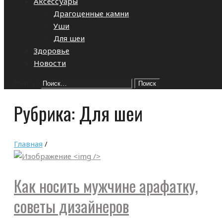
Аксессуары
Драгоценные камни
Уши
Для шеи
Здоровье
Новости
Найти:
Рубрика:
Для шеи
Главная
/
Как носить мужчине арафатку,
советы дизайнеров