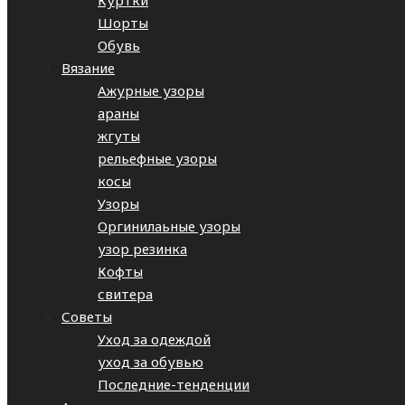
Куртки
Шорты
Обувь
Вязание
Ажурные узоры
араны
жгуты
рельефные узоры
косы
Узоры
Оргинилаьные узоры
узор резинка
Кофты
свитера
Советы
Уход за одеждой
уход за обувью
Последние-тенденции